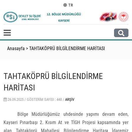
TR
Anasayfa
>
TAHTAKÖPRÜ BİLGİLENDİRME HARİTASI
TAHTAKÖPRÜ BİLGİLENDİRME
HARİTASI
26.09.2025 /
GÖSTERIM SAYISI : 448 /
ARŞIV
Bölge Müdürlüğümüz uhdesinde yapımı devam eden,
Kayseri Pınarbaşı 2. Kısım At ve TİGH Projesi kapsamında yer
alan Tahtaköprü Mahallesi Bilgilendirme Haritas
ı
İdaremiz