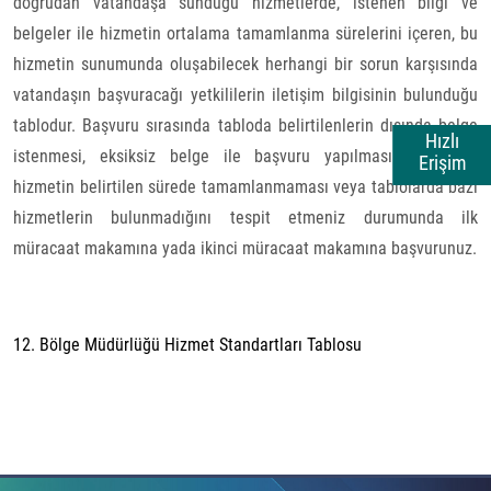
doğrudan vatandaşa sunduğu hizmetlerde, istenen bilgi ve
belgeler ile hizmetin ortalama tamamlanma sürelerini içeren, bu
hizmetin sunumunda oluşabilecek herhangi bir sorun karşısında
vatandaşın başvuracağı yetkililerin iletişim bilgisinin bulunduğu
tablodur. Başvuru sırasında tabloda belirtilenlerin dışında belge
Hızlı
istenmesi, eksiksiz belge ile başvuru yapılmasına rağmen
Erişim
hizmetin belirtilen sürede tamamlanmaması veya tablolarda bazı
hizmetlerin bulunmadığını tespit etmeniz durumunda ilk
müracaat makamına yada ikinci müracaat makamına başvurunuz.
12. Bölge Müdürlüğü Hizmet Standartları Tablosu